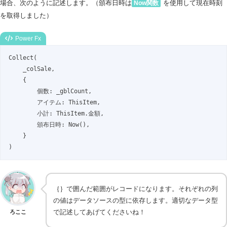
場合、次のように記述します。（頒布日時は
を使用して現在時刻
Now関数
を取得しました）
Power Fx
Collect(

    _colSale,

    {

        個数: _gblCount,

        アイテム: ThisItem,

        小計: ThisItem.金額,

        頒布日時: Now(), 

    }

)
｛｝で囲んだ範囲がレコードになります。それぞれの列
の値はデータソースの型に依存します。適切なデータ型
で記述してあげてくださいね！
ろここ