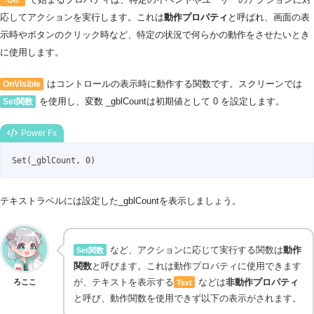
応してアクションを実行します。これは
動作プロパティ
と呼ばれ、画面の表
示時やボタンのクリック時など、特定の状況で何らかの動作をさせたいとき
に使用します。
はコントロールの表示時に動作する関数です。スクリーンでは
OnVisible
を使用し、変数 _gblCountは初期値として 0 を設定します。
Set関数
Power Fx
Set(_gblCount, 0)
テキストラベルには設定した_gblCountを表示しましょう。
など、アクションに応じて実行する関数は
動作
Set関数
関数
と呼びます。これは動作プロパティに使用できます
が、テキストを表示する
などは
非動作プロパティ
ろここ
Text
と呼び、動作関数を使用できず以下の表示がされます。