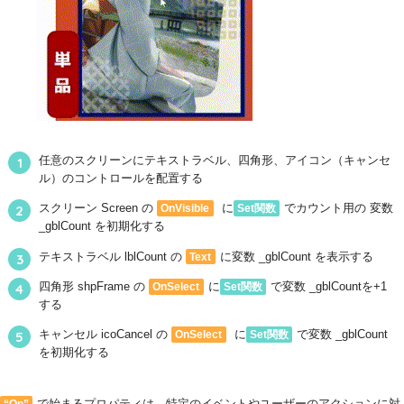
任意のスクリーンにテキストラベル、四角形、アイコン（キャンセ
ル）のコントロールを配置する
スクリーン Screen の
に
でカウント用の 変数
OnVisible
Set関数
_gblCount を初期化する
テキストラベル lblCount の
に変数 _gblCount を表示する
Text
四角形 shpFrame の
に
で変数 _gblCountを+1
OnSelect
Set関数
する
キャンセル icoCancel の
に
で変数 _gblCount
OnSelect
Set関数
を初期化する
で始まるプロパティは、特定のイベントやユーザーのアクションに対
“On”